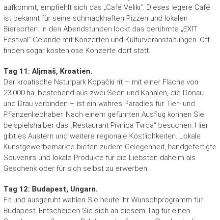
aufkommt, empfiehlt sich das „Café Veliki“. Dieses legere Café
ist bekannt für seine schmackhaften Pizzen und lokalen
Biersorten. In den Abendstunden lockt das berühmte „EXIT
Festival“-Gelände mit Konzerten und Kulturveranstaltungen. Oft
finden sogar kostenlose Konzerte dort statt.
Tag 11: Aljmaš, Kroatien.
Der kroatische Naturpark Kopački rit – mit einer Fläche von
23.000 ha, bestehend aus zwei Seen und Kanälen, die Donau
und Drau verbinden – ist ein wahres Paradies für Tier- und
Pflanzenliebhaber. Nach einem geführten Ausflug können Sie
beispielshalber das „Restaurant Pivnica Tvrđa“ besuchen. Hier
gibt es Austern und weitere regionale Köstlichkeiten. Lokale
Kunstgewerbemärkte bieten zudem Gelegenheit, handgefertigte
Souvenirs und lokale Produkte für die Liebsten daheim als
Geschenk oder für sich selbst zu erwerben.
Tag 12: Budapest, Ungarn.
Fit und ausgeruht wählen Sie heute Ihr Wunschprogramm für
Budapest. Entscheiden Sie sich an diesem Tag für einen