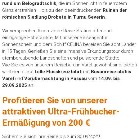
s
rund um Belogradtschik
, die im Sonnenlicht in feuerrotem
l
Glanz erstrahlen – bis zu den beeindruckenden
Ruinen der
a
römischen Siedlung Drobeta in Turnu Severin
.
n
d
Wir versprechen Ihnen: Jede Reise-Station offenbart
einzigartige Höhepunkte. Mit unserer Reiseagentur
Sonnenschein und dem Schiff CELINA bereisen Sie acht Länder
in 15 Tagen. Genießen Sie eine intensive Erkundungstour durch
atemberaubende Landschaften und pulsierende Städte.
Wie Sie es von unserem Reisebüro in Varel gewohnt sind, bieten
wir Ihnen diese
tolle Flusskreuzfahrt
mit
Busanreise ab/bis
Varel
und
Vorübernachtung in Passau
vom
14.09. bis
29.09.2025
an.
Profitieren Sie von unserer
attraktiven Ultra-Frühbucher-
Ermäßigung von 200 €
Sichern Sie sich Ihre Reise bis zum 30.09.2024!