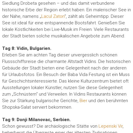
Siedlung Drobeta gesehen – und das damit verbundene
historische Erbe der Region erlebt haben. Ein malerischer See in
der Nähe, namens „
Lacul Zaton
“, zählt als Geheimtipp. Dieser
See ist ideal für eine entspannende Bootsfahrt. Genießen Sie
lokale Köstlichkeiten bei Live-Musik im Freien. Viele Restaurants
der Stadt bieten solche musikalischen Angebote zum Abend.
Tag 8: Vidin, Bulgarien.
Erleben Sie am achten Tag dieser unvergesslich schönen
Flussschiffsreise die charmante Altstadt Vidins. Die historischen
Gebäude der Stadt bieten eine Gelegenheit nach der anderen
für Urlaubsfotos. Ein Besuch der Baba Vida Festung ist ein Muss
für Geschichtsinteressierte. Das kleine Kulturzentrum bietet oft
Ausstellungen lokaler Künstler, nutzen Sie diese Gelegenheit
zum „Schnüstern“ und Verweilen. In Vidins Restaurants können
Sie zur Stärkung bulgarische Gerichte,
Bier
und den berühmten
Shopska-Salat serviert bekommen.
Tag 9: Donji Milanovac, Serbien.
Schon gewusst? Die archäologische Stätte von
Lepenski Vir
,
beherbergt die Überreste einer der ältesten Zivilisationen