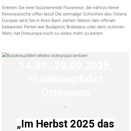
S
Erleben Sie eine faszinierende Flussreise, die nahezu keine
C
Reisewünsche offen lässt! Die einmalige Schönheit des Ostens
Europas wird Sie in ihren Bann ziehen. Neben den oftmals
H
bekannten Perlen wie Budapest, Bratislava oder dem schönen
E
Wien, hat Osteuropa noch so vieles mehr zu bieten.
I
N
B
14.09.-29.09.2025
,
e
t
Flusskreuzfahrt
r
e
Osteuropa
u
t
e
–
G
r
„Im Herbst 2025 das
u
p