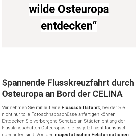
p
wilde Osteuropa
e
n
entdecken“
r
e
i
s
e
n
a
b
V
Spannende Flusskreuzfahrt durch
a
r
Osteuropa an Bord der CELINA
e
l
,
Wir nehmen Sie mit auf eine
Flussschiffsfahrt
, bei der Sie
F
nicht nur tolle Fotoschnappschüsse anfertigen können.
r
Entdecken Sie verborgene Schätze an Städten entlang der
i
Flusslandschaften Osteuropas, die bis jetzt nicht touristisch
e
überlaufen sind. Von den
majestätischen Felsformationen