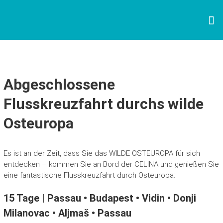
Zum
R
Inhalt
springen
E
I
S
E
Abgeschlossene
B
Flusskreuzfahrt durchs wilde
Ü
R
Osteuropa
O
S
Es ist an der Zeit, dass Sie das WILDE OSTEUROPA für sich
O
entdecken – kommen Sie an Bord der CELINA und genießen Sie
N
eine fantastische Flusskreuzfahrt durch Osteuropa:
N
15 Tage | Passau • Budapest • Vidin • Donji
E
Milanovac • Aljmaš • Passau
N