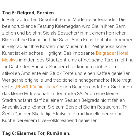
Tag 5: Belgrad, Serbien.
In Belgrad treffen Geschichte und Moderne aufeinander. Die
beeindruckende Festung Kalemegdan wird Sie in ihren Bann
ziehen und belohnt Sie als Besucher*in mit einem herrlichen
Blick auf die Donau und die Save. Auch Kunstliebhaber kommen
in Belgrad auf Ihre Kosten: das Museum für Zeitgenössische
Kunst ist ein echtes Highlight. Das imposante
Belgrader Hotel
Moskva
inmitten des Stadtzentrums öffnet seine Türen nicht nur
für Gäste des Hauses. Sondern hier können auch Sie im
stilvollen Ambiente ein Stück Torte und einen Kaffee genießen.
Wer gerne originelle und traditionelle handgemachte Hüte trägt,
sollte „
REVOLT-šeširi i kape
“ einen Besuch abstatten. Sie finden
das kleine Hutgeschäft in der Ruska 3A. Auch eine kleine
Stadtrundfahrt darf bei einem Besuch Belgrads nicht fehlen.
Anschließend können Sie zum Beispiel Sie im Restaurant „Tri
Šešira“, in der Skadarlija-Straße, die traditionelle serbische
Küche bei einem Live-Folkloreabend genießen.
Tag 6: Eisernes Tor, Rumänien.