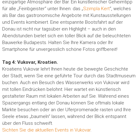
einzigartige Atmosphäre der Bar. Ein künstlerischer Geheimtipp
für alle „Feinbgeister“ unter Ihnen: das „
Szimpla Kert
“, welches
als Bar das gastronomische Angebote mit Kunstausstellungen
und Events kombiniert. Eine entspannte Bootsfahrt auf der
Donau ist nicht nur tagsüber ein Highlight – auch in den
Abendstunden bietet sich ein toller Blick auf die beleuchteten
Bauwerke Budapests. Halten Sie Ihre Kamera oder Ihr
Smartphone für unvergesslich schöne Fotos griffbereit!
Tag 4: Vukovar, Kroatien.
Kroatiens Vukovar lehrt Ihnen heute die bewegte Geschichte
der Stadt, wenn Sie eine geführte Tour durch das Stadtmuseum
buchen. Auch ein Besuch des Wasserwerks von Vukovar wird
mit tollen Eindrücken belohnt: Hier wartet ein künstlerisch
gestalteter Raum mit lokalen Arbeiten auf Sie. Während eines
Spaziergangs entlang der Donau können Sie oftmals lokale
Märkte besuchen oder an der Uferpromenade rasten und Ihre
Seele etwas „baumeln“ lassen, während der Blick entspannt
über den Fluss schweift.
Sichten Sie die aktuellen Events in Vukovar
.